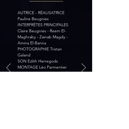
AUTRICE - RÉALISATRICE
Pauline Beugnies
INTERPRÈTES PRINCIPALES
Claire Beugnies - Reem El-
Maghraby - Zainab Magdy -
Amina El-Banna
PHOTOGRAPHIE Tristan
Galand
SON Edith Herregods
MONTAGE Léo Parmentier
MONTAGE SON Lise Bouchez
MIXAGE Jeff Levillain
MUSIQUE ORIGINALE Lionel
Vancauwenberge